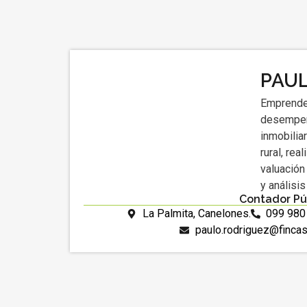
PAU
Emprende
desempeñ
inmobilia
rural, rea
valuación
y análisi
Contador Pú
La Palmita, Canelones.
099 980
paulo.rodriguez@finca