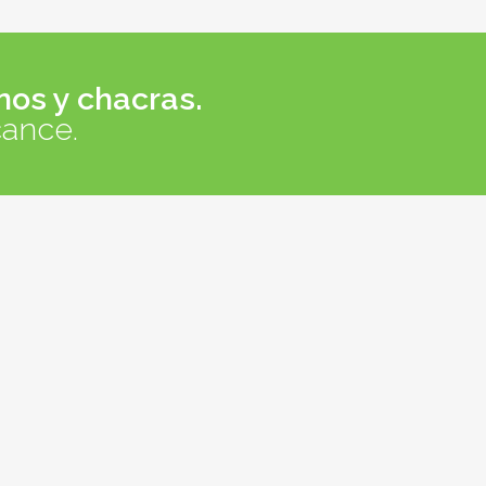
nos y chacras.
cance.