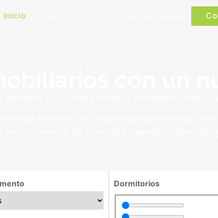
Inicio
Venta
Publica tu propiedad
Co
obiliarios con un 
dedicada a la compra-venta de inmuebles rurales y 
 comprometida, con el apoyo de especialistas, para 
n servicio integral, de forma profesional, responsable y
amento
Dormitorios