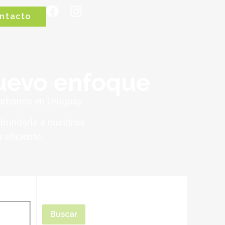
ntacto
nuevo enfoque
urbanos en Uruguay.
brindarle a nuestros
 eficiente.
Buscar