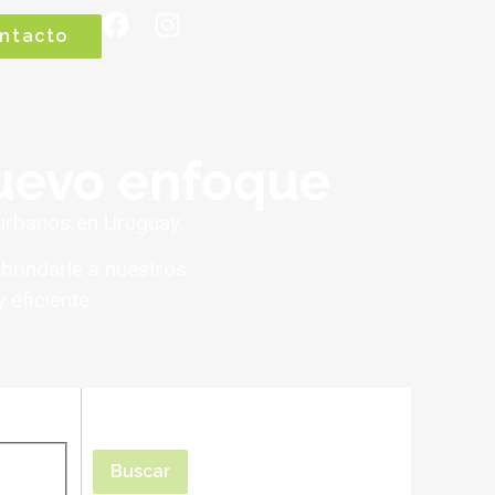
ntacto
nuevo enfoque
urbanos en Uruguay.
brindarle a nuestros
 eficiente.
Buscar