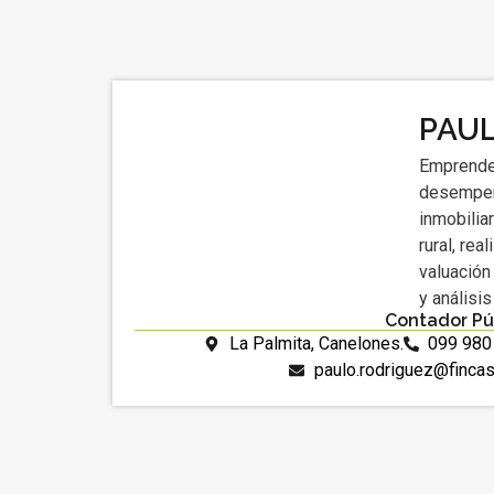
PAU
Emprende
desempeñ
inmobilia
rural, rea
valuación
y análisi
Contador Pú
La Palmita, Canelones.
099 980
paulo.rodriguez@finca