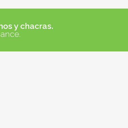
nos y chacras.
cance.