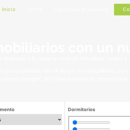
Inicio
Venta
Publica tu propiedad
Co
obiliarios con un 
dedicada a la compra-venta de inmuebles rurales y 
 comprometida, con el apoyo de especialistas, para 
n servicio integral, de forma profesional, responsable y
amento
Dormitorios