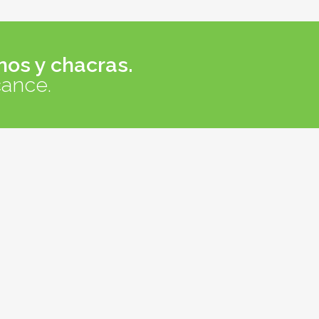
nos y chacras.
cance.