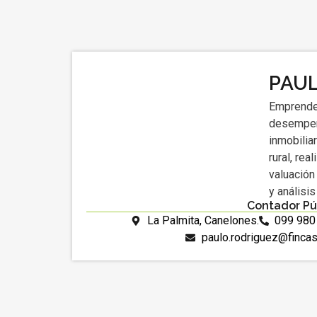
PAU
Emprende
desempeñ
inmobilia
rural, rea
valuación
y análisi
Contador Pú
La Palmita, Canelones.
099 980
paulo.rodriguez@finca