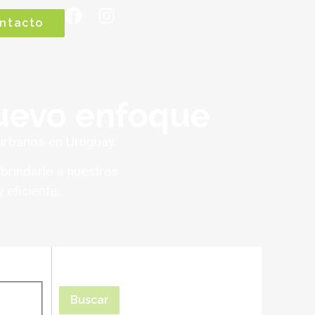
ntacto
nuevo enfoque
urbanos en Uruguay.
brindarle a nuestros
 eficiente.
Buscar