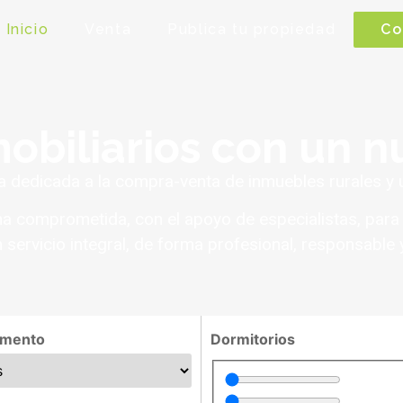
Inicio
Venta
Publica tu propiedad
Co
obiliarios con un 
dedicada a la compra-venta de inmuebles rurales y 
 comprometida, con el apoyo de especialistas, para 
n servicio integral, de forma profesional, responsable y
amento
Dormitorios